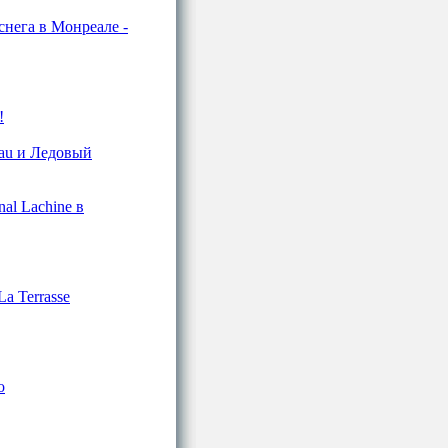
 снега в Монреале -
!
peau и Ледовый
al Lachine в
La Terrasse
о