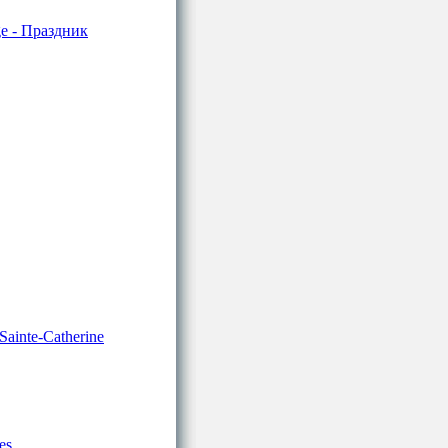
age - Праздник
Sainte-Catherine
es