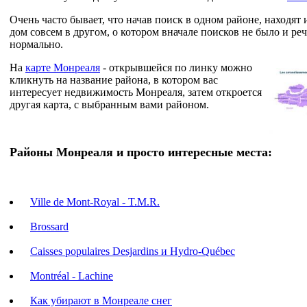
Очень часто бывает, что начав поиск в одном районе, находят
дом совсем в другом, о котором вначале поисков не было и реч
нормально.
На
карте Монреаля
- открывшейся по линку можно
кликнуть на название района, в котором вас
интересует недвижимость Монреаля, затем откроется
другая карта, с выбранным вами районом.
Районы Монреаля и просто интересные места:
Ville de Mont-Royal - T.M.R.
Brossard
Caisses populaires Desjardins и Hydro-Québec
Montréal - Lachine
Как убирают в Монреале снег