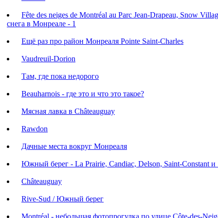
Fête des neiges de Montréal au Parc Jean-Drapeau, Snow Vill
снега в Монреале - 1
Ещё раз про район Монреаля Pointe Saint-Charles
Vaudreuil-Dorion
Там, где пока недорого
Beauharnois - где это и что это такое?
Мясная лавка в Châteauguay
Rawdon
Дачные места вокруг Монреаля
Южный берег - La Prairie, Candiac, Delson, Saint-Constant и 
Châteauguay
Rive-Sud / Южный берег
Montréal - небольшая фотопрогулка по улице Côte-des-Neig