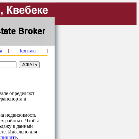
а
Контакт
еале определяют
транспорта и
 на недвижимость
ех районах. Чтобы
родажу в данный
сте. Идеально для
 пишите
.