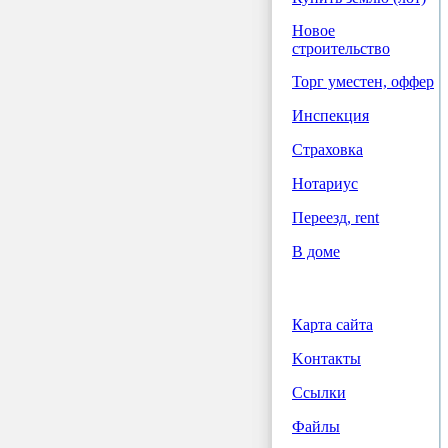
Новое
строительство
Торг уместен, оффер
Инспекция
Страховка
Нотариус
Переезд, rent
В доме
Карта сайта
Koнтакты
Ссылки
Файлы