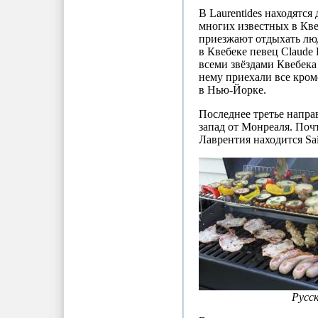
В Laurentides находятся
многих известных в Кве
приезжают отдыхать лю
в Квебеке певец Claude D
всеми звёздами Квебек
нему приехали все кром
в Нью-Йорке.
Последнее третье напра
запад от Монреаля. Поч
Лаврентия находится Sai
Русс