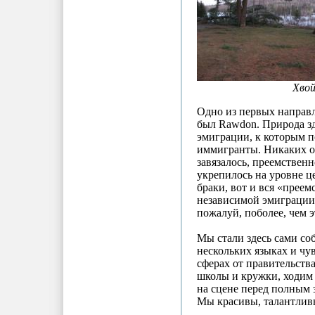
Хвой
Одно из первых направл
был Rawdon. Природа зд
эмиграции, к которым 
иммигранты. Никаких ос
завязалось, преемственн
укрепилось на уровне це
браки, вот и вся «преем
независимой эмиграции 
пожалуй, поболее, чем э
Мы стали здесь сами со
нескольких языках и чу
сферах от правительств
школы и кружки, ходим 
на сцене перед полным 
Мы красивы, талантлив