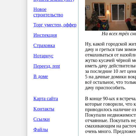
Новое
строительство
Торг уместен, оффер
На всех трёх сни
Инспекция
Ну, какой городской жит
Страховка
дачу и греться там зимо
отмахиваться от назойл
Нотариус
жутко кусачей чёрной
иметь дачу действитель
Переезд, rent
за последние 10 лет цен
В доме
5 на дачные домики вок
всё остальное, что толь
дачу приспособить.
В конце 90-ых я встреча
Карта сайта
которые говорили, что к
Koнтакты
приводилось наличие оз
Покупали недвижимость в
Ссылки
отчаянные. Покупать н
смахивающим на расточи
Файлы
очень много. Предложе