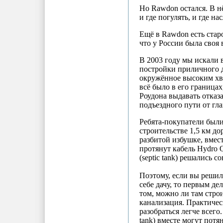
Но Rawdon остался. В н
и где погулять, и где н
Ещё в Rawdon есть стар
что у России была своя 
В 2003 году мы искали 
постройки приличного д
окружённое высоким хво
всё было в его граница
Роудона выдавать отказ
подъездного пути от гл
Ребята-покупатели были
строительстве 1,5 км до
разбитой избушке, вмес
протянут кабель Hydro 
(septic tank) решались с
Поэтому, если вы решил
себе дачу, то первым д
том, можно ли там строи
канализация. Практическ
разобраться легче всего
tank) вместе могут потян