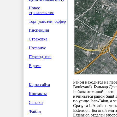
Новое
строительство
Торг уместен, оффер
Инспекция
Страховка
Нотариус
Переезд, rent
В доме
Район находится на перес
Карта сайта
Boulevard). Бульвар Де
Ройяля от жилой восточ
Koнтакты
начинается район Saint-
по улице Jean-Talon, а з
Ссылки
Сразу за L'Acadie начи
Extension. Богатый элит
Файлы
Extension отделён забор