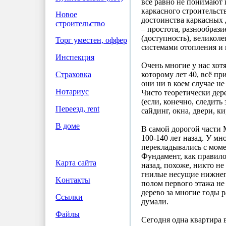
всё равно не понимают
каркасного строительст
Новое
достоинства каркасных
строительство
– простота, разнообраз
(доступность), великол
Торг уместен, оффер
системами отопления и 
Инспекция
Очень многие у нас хотя
которому лет 40, всё пр
Страховка
они ни в коем случае не
Нотариус
Чисто теоретически дер
(если, конечно, следит
Переезд, rent
сайдинг, окна, двери, ки
В доме
В самой дорогой части 
100-140 лет назад. У м
перекладывались с моме
Фундамент, как правило,
Карта сайта
назад, похоже, никто не
гнилые несущие нижнего
Koнтакты
полом первого этажа не
дерево за многие годы р
Ссылки
думали.
Файлы
Сегодня одна квартира 