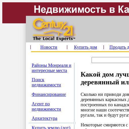
Новости
Купить дом
Продать 
Районы Монреаля и
интересные места
Какой дом луч
Поиск
деревянный и
недвижимости
Сколько ни приводи дов
Финансирование
деревянных каркасных 
Агент по
построенных по канадс
недвижимости
многие наши соотечест
ругали, так и будут руга
Архитектура
Некоторые смиряются с т
Купить землю (лот)