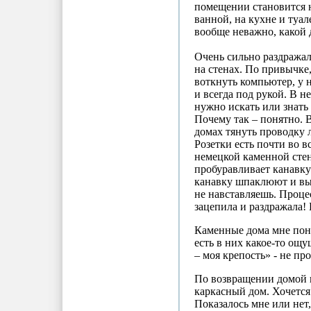
помещении становится н
ванной, на кухне и туал
вообще неважно, какой
Очень сильно раздражал
на стенах. По привычке
воткнуть компьютер, у н
и всегда под рукой. В н
нужно искать или знать 
Почему так – понятно. 
домах тянуть проводку л
Розетки есть почти во в
немецкой каменной сте
пробуравливает канавку
канавку шпаклюют и вы
не навставляешь. Проце
зацепила и раздражала! Б
Каменные дома мне понр
есть в них какое-то ощ
– моя крепость» - не пр
По возвращении домой 
каркасный дом. Хочется 
Показалось мне или нет