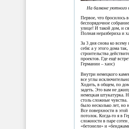
На балконе уютного н
Первое, что бросилось в
беспорядочное собрание
улице! И такой дом, и с
Полная неразбериха и х
За 3 дня снова ко всему
себя: а у этого дома та
строительства действит
проектов. Где ещё встре
Германии – хаос)
Внутри немецкого камен
все углы исключительно
Ходить, в общем, по до
задеть. Это вам не джип
немецкая штукатурка. Н
столь сложные чувства.
было несколько лет, но 
Все поверхности в этой
потолок. Когда-то я в Г
сложности в паре сотен
«бетонели» и «бенджами