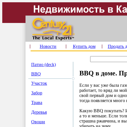
Новости
Купить дом
Продать 
Патио (deck)
BBQ в доме. П
BBQ
Участок
Если у вас уже была газ
работает, то вряд ли мо
Забор
свой первый дом и одн
тогда появляется много 
Трава
Какую BBQ покупать? Ис
Деревья
а то и меньше. Если тол
страшна ржавчина, и вы 
Овощи
убирать на зиму.