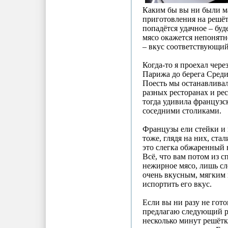
Каким бы вы ни были м
приготовления на решёт
попадётся удачное – буд
мясо окажется непонят
– вкус соответствующий
Когда-то я проехал чер
Парижа до берега Среди
Поесть мы останавливал
разных ресторанах и ре
тогда удивила французск
соседними столиками.
Французы ели стейки и 
тоже, глядя на них, ста
это слегка обжаренный 
Всё, что вам потом из с
нежирное мясо, лишь сл
очень вкусным, мягким 
испортить его вкус.
Если вы ни разу не гот
предлагаю следующий р
несколько минут решётк