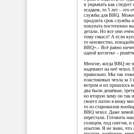
и укрывать как следует 
осадков, то 5 лет – это
службы для BBQ. Можн
продлить срок службы а
покупать постепенно вы
детали. Но все они очен
тому смысл? А если куп
то неизвестно, понадоб
BBQ».– Всё равно ничег
одной котлетке – решёт
Многие, когда BBQ не п
надевают на неё чехол. 
правильно. Мы так тоже
пластиковых чехла за 3 
ветром и их пришлось 
два были дешёвые, трет
но вторую зиму он так и
своего патио я вижу мно
то из старожилов вообще
BBQ чехол. Даже зимой
перестали. Готовить на
солнцем, под снегом, и 
опытом. Я не знаю, что 
чистить, разбирать, мен