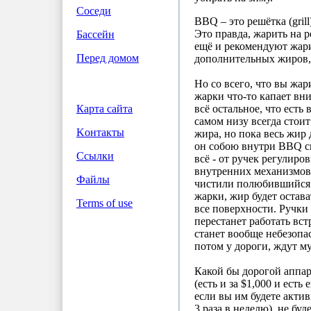
Соседи
BBQ – это решётка (gril
Это правда, жарить на 
Бассейн
ещё и рекомендуют жари
Перед домом
дополнительных жиров, 
Но со всего, что вы жар
жарки что-то капает вни
всё остальное, что есть 
Карта сайта
самом низу всегда стоит
Koнтакты
жира, но пока весь жир 
он собою внутри BBQ с
Ссылки
всё - от ручек регулиро
внутренних механизмов
Файлы
чистили полюбившийся 
жарки, жир будет остава
Terms of use
все поверхности. Ручки
перестанет работать вс
станет вообще небезопа
потом у дороги, ждут 
Какой бы дорогой аппа
(есть и за $1,000 и есть
если вы им будете актив
3 раза в неделю), не буд